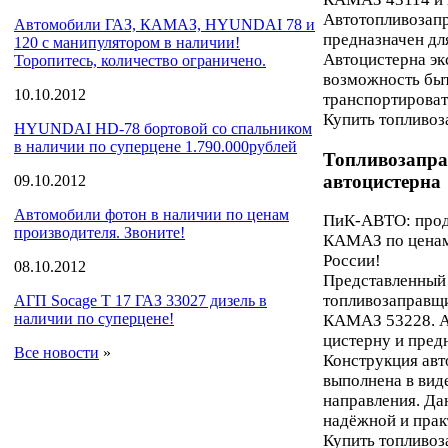
Автотопливозапр
Автомобили ГАЗ, КАМАЗ, HYUNDAI 78 и
предназначен дл
120 с манипулятором в наличии!
Автоцистерна эк
Торопитесь, количество ограничено.
возможность быт
10.10.2012
транспортироват
Купить топливоз
HYUNDAI HD-78 бортовой со спальником
в наличии по суперцене 1.790.000рублей
Топливозапр
автоцистерна
09.10.2012
Автомобили фотон в наличии по ценам
ПиК-АВТО: прод
производителя. Звоните!
КАМАЗ по ценам 
России!
08.10.2012
Представленный 
топливозаправщ
АГП Socage T 17 ГАЗ 33027 дизель в
наличии по суперцене!
КАМАЗ 53228. А
цистерну и пред
Все новости
»
Конструкция авт
выполнена в вид
направления. Да
надёжной и прак
Купить топливоз