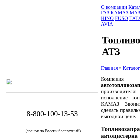
О компании
Ката
ГАЗ
КАМАЗ
МА
HINO
FUSO
TAT
AVIA
Топлив
АТЗ
Главная
»
Каталог
Компания
автотопливоз
производител
исполнение то
КАМАЗ. Звони
сделать правиль
8-800-100-13-53
выгодной цене.
Топливозапр
(звонок по России бесплатный)
автоцистерна