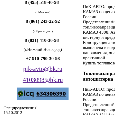
8 (495) 518-40-98
ПиК-АВТО: прод
КАМАЗ по ценам 
(
г.Москва)
России!
8 (861) 243-22-92
Представленный 
топливозаправщ
(г.Краснодар)
КАМАЗ 4308. Ав
цистерну и пред
8 (831) 410-30-98
Конструкция авт
выполнена в вид
(г.Нижний Новгород)
направления, он
практичной.
+7 910-790-30-98
Купить топливоз
pik-avto
@
bk.ru
Топливозапр
автоцистерна
4103098
@
bk.ru
ПиК-АВТО: прод
КАМАЗ по ценам 
России!
Представленный 
Спецпредложения!
топливозаправщ
15.10.2012
КАМАЗ 43114 и 